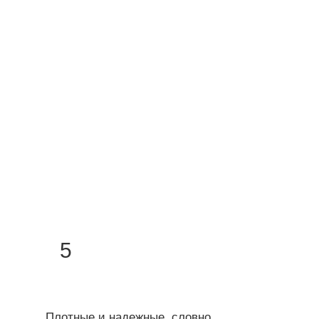
5
Плотные и надежные, словно