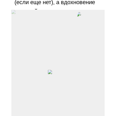
(если еще нет), а вдохновение
для стайлинга искать
в подиумных коллекциях
и архивах.