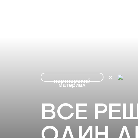
партнерский
материал
ВСЕ РЕШ
ОДИН Д