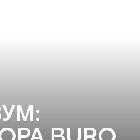
УМ:
ОРА BURO.