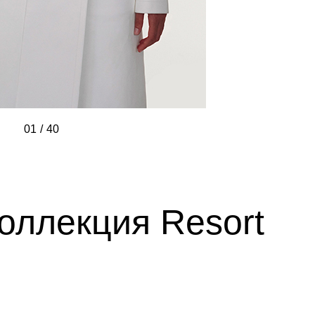
01
/
/
/
/
/
/
/
/
/
/
/
/
/
/
/
/
/
/
/
/
/
/
/
/
/
/
/
/
/
/
/
/
/
/
/
/
/
/
/
/
40
 коллекция Resort