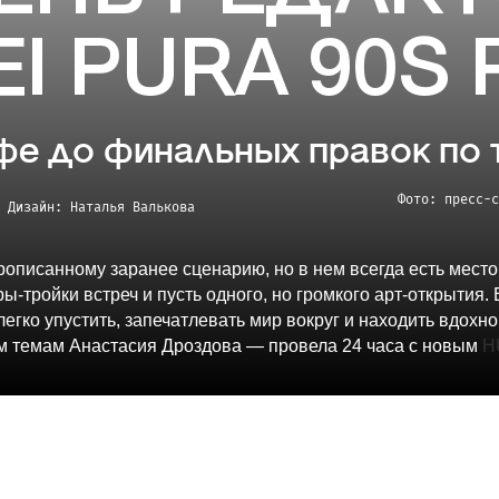
I PURA 90S
фе до финальных правок по 
Фото: пресс-с
Дизайн: Наталья
Валькова
рописанному заранее сценарию, но в нем всегда есть место
ы-тройки встреч и пусть одного, но громкого арт-открытия
легко упустить, запечатлевать мир вокруг и находить вдох
м темам Анастасия Дроздова — провела 24 часа с новым
H