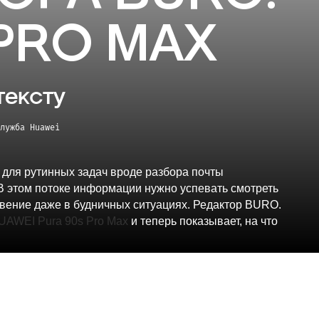
 PRO MAX
тексту
лужба Huawei
 для рутинных задач вроде разбора почты
. В этом потоке информации нужно успевать смотреть
новение даже в будничных ситуациях. Редактор BURO.
UAWEI Pura 90s Pro Max
и теперь показывает, на что