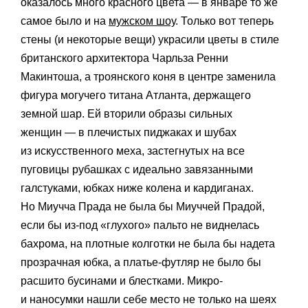
оказалось много красного цвета — в январе то же
самое было и на
мужском шоу
. Только вот теперь
стены (и некоторые вещи) украсили цветы в стиле
британского архитектора
Чарльза Ренни
Макинтоша, а
троянского коня в центре заменила
фигура могучего титана Атланта, держащего
земной шар. Ей вторили образы сильных
женщин — в плечистых пиджаках и шубах
из искусственного меха, застегнутых на все
пуговицы рубашках с идеально завязанными
галстуками, юбках ниже колена и кардиганах.
Но Миучча Прада не была бы Миуччей Прадой,
если бы из-под «глухого» пальто не виднелась
бахрома, на плотные колготки не была бы надета
прозрачная юбка, а платье-футляр не было бы
расшито бусинами и блестками. Микро-
и наносумки нашли себе место не только на шеях