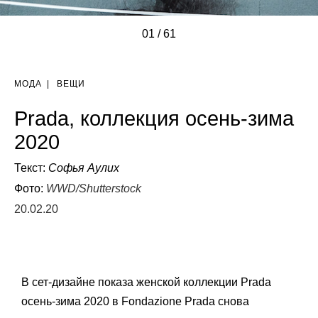
01
/
/
/
/
/
/
/
/
/
/
/
/
/
/
/
/
/
/
/
/
/
/
/
/
/
/
/
/
/
/
/
/
/
/
/
/
/
/
/
/
/
/
/
/
/
/
/
/
/
/
/
/
/
/
/
/
/
/
/
/
/
61
МОДА
|
ВЕЩИ
Prada, коллекция осень-зима
2020
Текст:
Софья Аулих
Фото:
WWD/Shutterstock
20.02.20
В сет-дизайне показа женской коллекции Prada
осень-зима 2020 в
Fondazione Prada снова