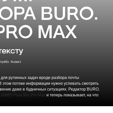
ОРА BURO.
 PRO MAX
тексту
лужба Huawei
 для рутинных задач вроде разбора почты
. В этом потоке информации нужно успевать смотреть
новение даже в будничных ситуациях. Редактор BURO.
UAWEI Pura 90s Pro Max
и теперь показывает, на что