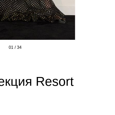
01
/
/
/
/
/
/
/
/
/
/
/
/
/
/
/
/
/
/
/
/
/
/
/
/
/
/
/
/
/
/
/
/
/
/
34
екция Resort