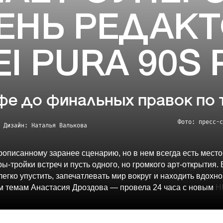
ЕНЬ РЕДАКТ
I PURA 90S
фе до финальных правок по 
Фото: пресс-с
Дизайн: Наталья
Валькова
рописанному заранее сценарию, но в нем всегда есть место
ы-тройки встреч и пусть одного, но громкого арт-открытия
легко упустить, запечатлевать мир вокруг и находить вдох
м темам Анастасия Дроздова — провела 24 часа с новым
H