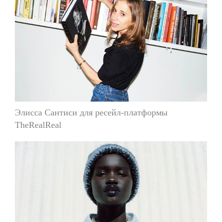
Элисса Сантиси для ресейл-платформы
TheRealReal