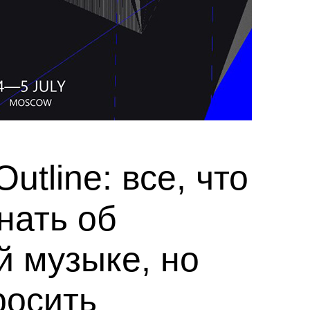
utline: все, что
нать об
й музыке, но
росить