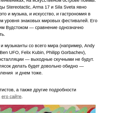
в Мневниках, на искусственом острове поймы.
 Stereotactic, Arma 17 и Sila Sveta явно
то и музыка, и искусство, и гастрономия в
ом уровня знаковых мировых фестивалей. Его
ким Вудстоком — сравнение однозначно
ть.
и музыканты со всего мира (например, Andy
 Ben UFO, Felix Kubin, Philipp Gorbachev),
нсталляции — выходные скучными не будут.
лясок делать будет довольно обидно —
пления и днем тоже.
истов, а также другие подробности
а
его сайте
.