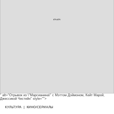
" alt="Отрывок из \"Марсианина\" с Мэттом Дэймоном, Кейт Марой,
Джессикой Честейн" style="">
КУЛЬТУРА
|
КИНО/СЕРИАЛЫ