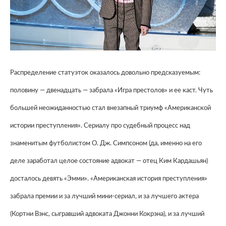
Распределение статуэток оказалось довольно предсказуемым:
половину — двенадцать — забрала «Игра престолов» и ее каст. Чуть
большей неожиданностью стал внезапный триумф «Американской
истории преступления». Сериалу про судебный процесс над
знаменитым футболистом О. Дж. Симпсоном (да, именно на его
деле заработал целое состояние адвокат — отец Ким Кардашьян)
досталось девять «Эмми». «Американская история преступления»
забрала премии и за лучший мини-сериал, и за лучшего актера
(Кортни Вэнс, сыгравший адвоката Джонни Кокрэна), и за лучший