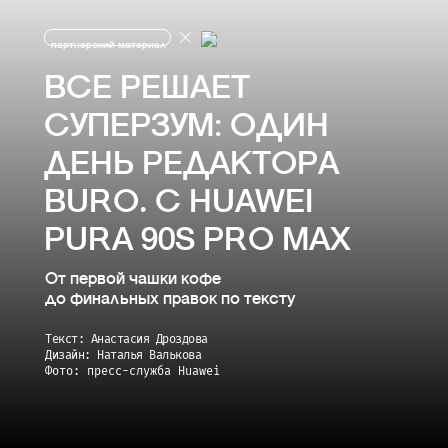
партнерский материал
ВСЕ РЕШАЕТ
СУПЕРЗУМ: ОДИН
ДЕНЬ РЕДАКТОРА
BURO. С HUAWEI
PURA 90S PRO MAX
От первой чашки кофе
до финальных правок по тексту
Текст: Анастасия Дроздова
Дизайн: Наталья Валькова
Фото: пресс-служба Huawei