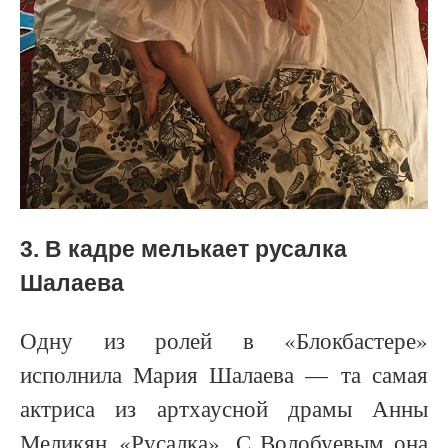
3.
В кадре мелькает русалка
Шалаева
Одну из ролей в «Блокбастере»
исполнила Мария Шалаева — та самая
актриса из артхаусной драмы Анны
Меликян
«
Русалка
»
. С Волобуевым она