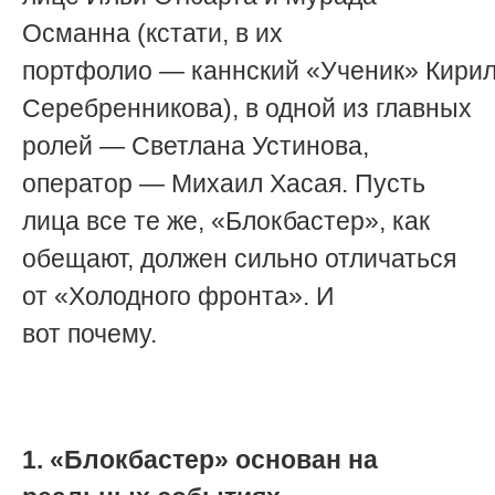
Османна (кстати, в их
портфолио
—
каннский
«У
ченик
»
Кири
Серебренникова), в одной из главных
ролей — Светлана Устинова,
оператор
—
Михаил Хасая. Пусть
лица все те же, «Блокбастер», как
обещают, должен сильно отличаться
от «Холодного фронта». И
вот
почему.
1.
«Блокбастер»
основан на