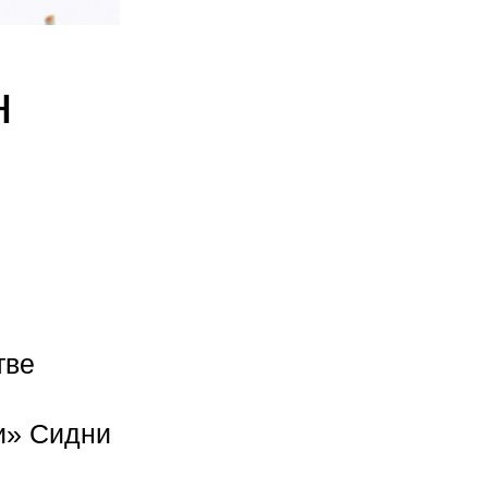
н
тве
и» Сидни