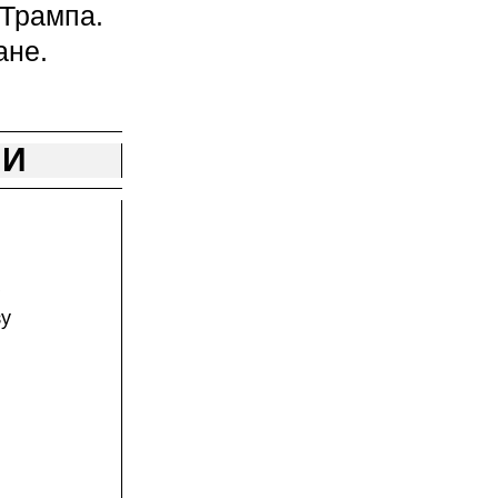
 Трампа.
ане.
НИ
зу