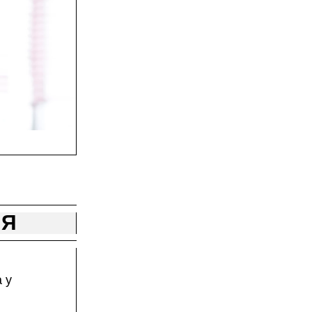
ИЯ
 у