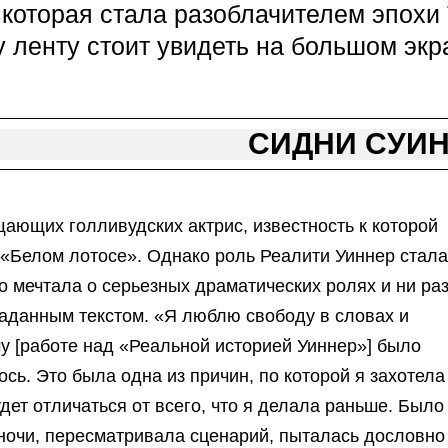
, которая стала разоблачителем эпохи
у ленту стоит увидеть на большом экр
СИДНИ СУИ
ющих голливудских актрис, известность к которой
«Белом лотосе». Однако роль Реалити Уиннер стала
 мечтала о серьезных драматических ролях и ни ра
заданным текстом. «Я люблю свободу в словах и
му [работе над «Реальной историей Уиннер»] было
сь. Это была одна из причин, по которой я захотела
удет отличаться от всего, что я делала раньше. Было
 ночи, пересматривала сценарий, пыталась дословно