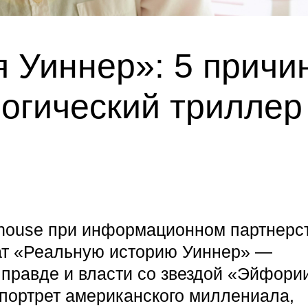
 Уиннер»: 5 причи
огический триллер
thouse при информационном партнерс
ат «Реальную историю Уиннер» —
 правде и власти со звездой «Эйфори
 портрет американского миллениала,