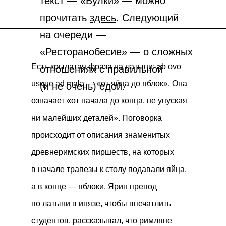
текст — «Булки» — можно
прочитать
здесь
. Следующий
на очереди —
«Ресторанобесие» — о сложных
Есть крылатая фраза на латыни: ab ovo
отношениях с правильной
usque ad mala — «от яйца до яблок». Она
(и не очень) едой.
означает «от начала до конца, не упуская
ни малейших деталей». Поговорка
происходит от описания знаменитых
древнеримских пиршеств, на которых
в начале трапезы к столу подавали яйца,
а в конце — яблоки. Ярин препод
по латыни в инязе, чтобы впечатлить
студентов, рассказывал, что римляне