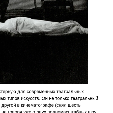
ктерную для современных театральных
ых типов искусств. Он не только театральный
и другой в кинематографе (снял шесть
 не говоря уже о двух полномасштабных шоу,