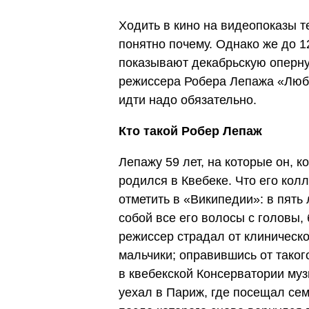
Ходить в кино на видеопоказы т
понятно почему. Однако же до 
показывают декабрьскую оперную
режиссера Робера Лепажа
«Люб
идти надо обязательно.
Кто такой Робер Лепаж
Лепажу 59 лет, на которые он, к
родился в Квебеке. Что его ко
отметить в
«
Википедии
»
: в пят
собой все его волосы с головы, 
режиссер страдал от клиническо
мальчики; оправившись от такого
в квебекской Консерватории муз
уехал в Париж, где посещал се