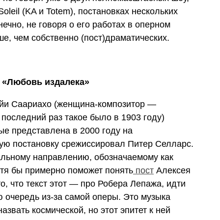
oleil (KA и Totem), постановках нескольких
ечно, не говоря о его работах в оперном
ше, чем собственно (пост)драматических.
 «Любовь издалека»
айи Саариахо (женщина-композитор —
 последний раз такое было в 1903 году)
е представлена в 2000 году на
ую постановку срежиссировал Питер Селларс.
альному направлению, обозначаемому как
отя бы примерно поможет понять
пост
Алексея
о, что текст этот — про Робера Лепажа, идти
ую очередь из-за самой оперы. Это музыка
азвать космической, но этот эпитет к ней