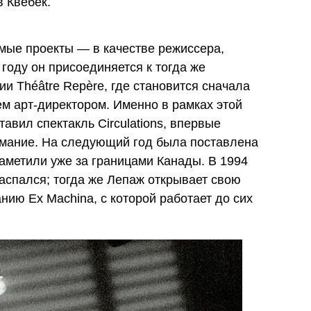
в Квебек.
мые проекты — в качестве режиссера,
 году он присоединяется к тогда же
и Théâtre Repère, где становится сначала
ем арт-директором. Именно в рамках этой
авил спектакль Circulations, впервые
имание. На следующий год была поставлена
аметили уже за границами Канады. В 1994
распался; тогда же Лепаж открывает свою
ию Ex Machina, с которой работает до сих