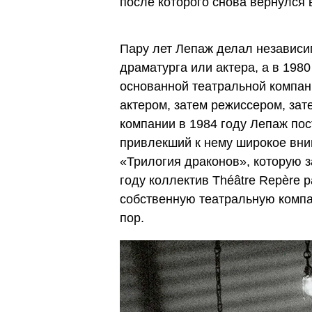
после которого снова вернулся 
Пару лет Лепаж делал независи
драматурга или актера, а в 1980
основанной театральной компани
актером, затем режиссером, зат
компании в 1984 году Лепаж пост
привлекший к нему широкое вн
«Трилогия драконов», которую з
году коллектив Théâtre Repère 
собственную театральную компан
пор.