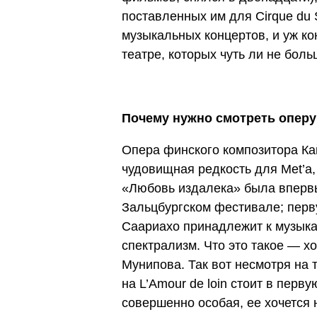
поставленных им для Cirque du S
музыкальных концертов, и уж кон
театре, которых чуть ли не боль
Почему нужно смотреть оперу
Опера финского композитора К
чудовищная редкость для Met’а,
«Любовь издалека» была впервы
Зальцбургском фестивале; перв
Саариахо принадлежит к музык
спектрализм. Что это такое — х
Мунипова. Так вот несмотря на т
на L’Amour de loin стоит в перв
совершенно особая, ее хочется н