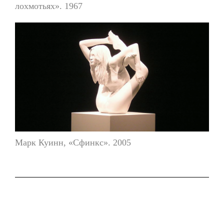
лохмотьях». 1967
Марк Куинн, «Сфинкс». 2005