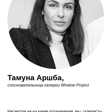
Тамуна Аршба
,
соосновательница галереи Window Project
Несмотря ни на какие ограничения, мы, галеристы,