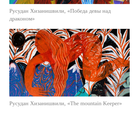
Русудан Хизанишвили, «Победа девы над
драконом»
Русудан Хизанишвили, «The mountain Keeper»