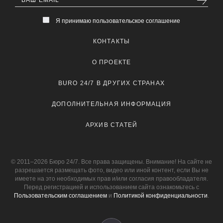
Я принимаю пользовательское соглашение
КОНТАКТЫ
О ПРОЕКТЕ
BURO 24/7 В ДРУГИХ СТРАНАХ
ДОПОЛНИТЕЛЬНАЯ ИНФОРМАЦИЯ
АРХИВ СТАТЕЙ
© 2011–2026 Бюро 24/7. Все права защищены. Внимание! На сайте не
разрешается размещать фото, видео или иной контент, если Вы не
имеете на это необходимых прав и/или согласия правообладателя.
Перед регистрацией и использованием сайта ознакомьтесь с
Пользовательским соглашением
и
Политикой конфиденциальности
.