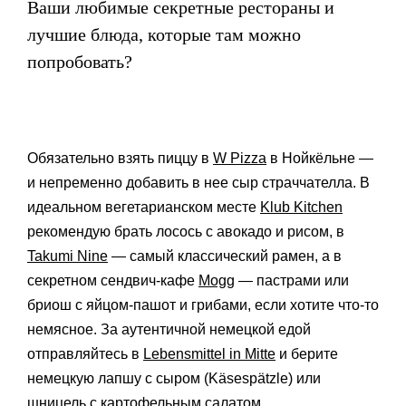
Ваши любимые секретные рестораны и
лучшие блюда, которые там можно
попробовать?
Обязательно взять пиццу в
W Pizza
в Нойкёльне —
и непременно добавить в нее сыр страччателла. В
идеальном вегетарианском месте
Klub Kitchen
рекомендую брать лосось с авокадо и рисом, в
Takumi Nine
— самый классический рамен, а в
секретном сендвич-кафе
Mogg
— пастрами или
бриош с яйцом-пашот и грибами, если хотите что-то
немясное. За аутентичной немецкой едой
отправляйтесь в
Lebensmittel in Mitte
и берите
немецкую лапшу с сыром (Käsespätzle) или
шницель с картофельным салатом.