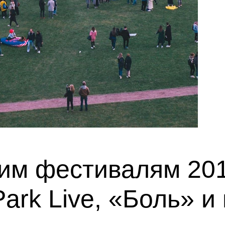
ним фестивалям 201
rk Live, «Боль» и 