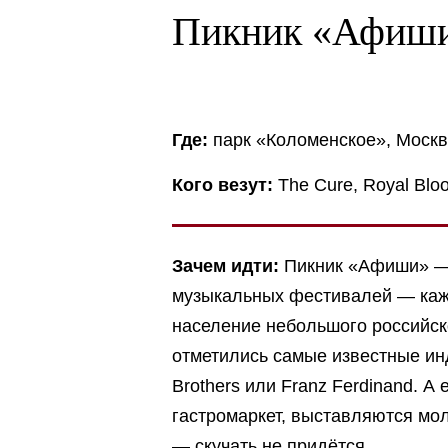
Пикник «Афиш
Где:
парк «Коломенское», Моск
Кого везут:
The Cure, Royal Blo
Зачем идти:
Пикник «Афиши» — 
музыкальных фестивалей — каж
население небольшого российско
отметились самые известные инд
Brothers или Franz Ferdinand. 
гастромаркет, выставляются мо
— скучать не придётся.