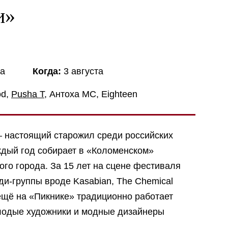
и»
ва
Когда:
3 августа
od,
Pusha T
, Антоха МС, Eighteen
настоящий старожил среди российских
дый год собирает в «Коломенском»
го города. За 15 лет на сцене фестиваля
и-группы вроде Kasabian, The Chemical
А ещё на «Пикнике» традиционно работает
лодые художники и модные дизайнеры