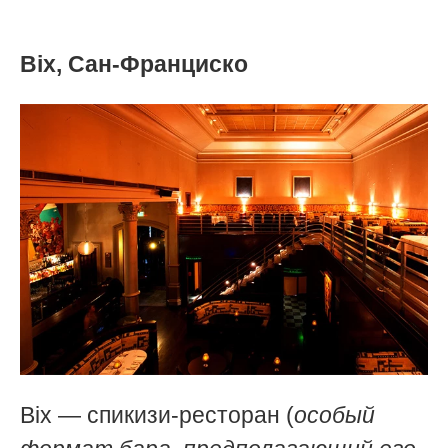
Bix, Сан-Франциско
Bix — спикизи-ресторан (
о
собый