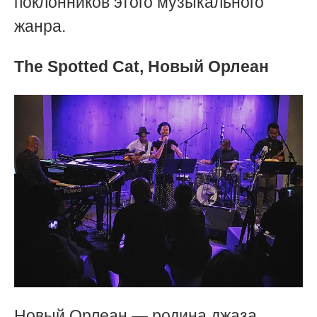
поклонников этого музыкального
жанра.
The Spotted Сat, Новый Орлеан
Новый Орлеан — родина джаза,