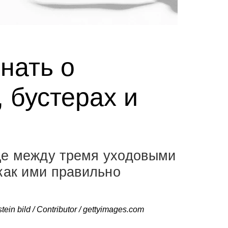
нать о
 бустерах и
це между тремя уходовыми
 как ими правильно
stein bild / Contributor / gettyimages.com