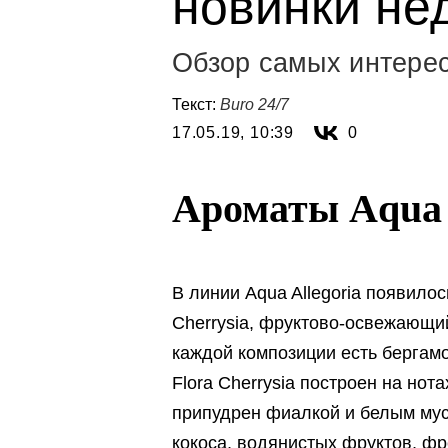
новинки не
Обзор самых интере
Текст:
Buro 24/7
17.05.19, 10:39
0
Ароматы Aqua A
В линии Aqua Allegoria появило
Cherrysia, фруктово-освежающий 
каждой композиции есть бергам
Flora Cherrysia построен на но
припудрен фиалкой и белым мус
кокоса, водянистых фруктов, фре