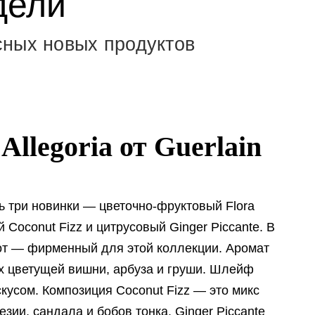
дели
сных новых продуктов
llegoria от Guerlain
сь три новинки — цветочно-фруктовый Flora
Coconut Fizz и цитрусовый Ginger Piccante. В
от — фирменный для этой коллекции. Аромат
тах цветущей вишни, арбуза и груши. Шлейф
кусом. Композиция Coconut Fizz — это микс
зии, сандала и бобов тонка. Ginger Piccante