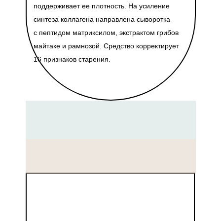
поддерживает ее плотность. На усиление
синтеза коллагена направлена сыворотка
с пептидом матриксилом, экстрактом грибов
майтаке и рамнозой. Средство корректирует
16 признаков старения.