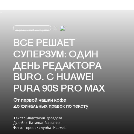
партнерский материал
ВСЕ РЕШАЕТ
СУПЕРЗУМ: ОДИН
ДЕНЬ РЕДАКТОРА
BURO. С HUAWEI
PURA 90S PRO MAX
От первой чашки кофе
до финальных правок по тексту
Текст: Анастасия Дроздова
Дизайн: Наталья Валькова
Фото: пресс-служба Huawei