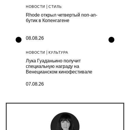
НОВОСТИ
СТИЛЬ
НОВОСТИ
С
ьяковской
Rhode открыл четвертый поп-ап-
Артефакты A
рафии,
бутик в Копенгагене
капсула Vile
ura 90s
коллекциях
08.08.26
07.08.26
НОВОСТИ
КУЛЬТУРА
НОВОСТИ
К
 выпустил
Лука Гуаданьино получит
В простран
специальную награду на
представят
Венецианском кинофестивале
инсталляц
07.08.26
07.08.26