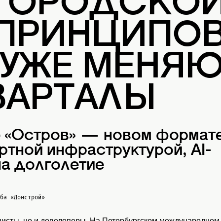
 ГОРОДСКО
 ПРИНЦИПОВ
 УЖЕ МЕНЯ
ВАРТАЛЫ
е «Остров» — новом формат
ртной инфраструктурой, AI-
а долголетие
жба
«Донстрой»
нисты, но и девелоперы. На Петербургском международном