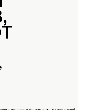
Й
,
ЮТ
е
 экономическом форуме этого года одной