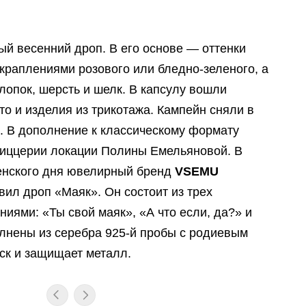
й весенний дроп. В его основе — оттенки
 вкраплениями розового или бледно-зеленого, а
хлопок, шерсть и шелк. В капсулу вошли
то и изделия из трикотажа. Кампейн сняли в
. В дополнение к классическому формату
пиццерии локации Полины Емельяновой. В
нского дня ювелирный бренд
V
SEMU
ил дроп «Маяк». Он состоит из трех
иями: «Ты свой маяк», «А что если, да?» и
лнены из серебра 925-й пробы с родиевым
ск и защищает металл.