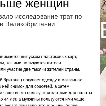
льше женщин
азало исследование трат по
 в Великобритании
занимается выпуском пластиковых карт,
м, как ими пользуются жители
ли участие две тысячи жителей страны.
й британец покупает одежду в магазинах
в ней снимок для соцсетей, а затем
ом чаще всего пользуются картами для оплаты
до 44 лет, а мужчины пользуются ими чаще,
claycard показало, что мужчины более