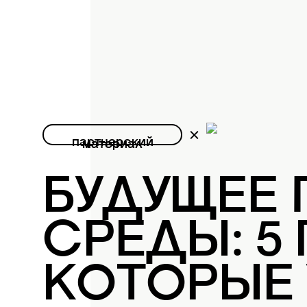
партнерский
материал
БУДУЩЕЕ
СРЕДЫ: 5
КОТОРЫЕ