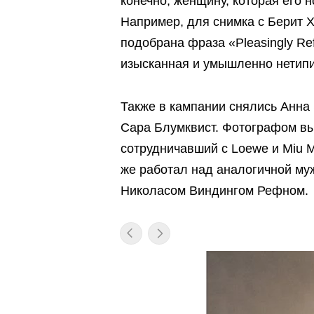
конечно, женщину, которая его 
Например, для снимка с
Берит Х
подобрана фраза «Pleasingly Refi
изысканная и умышленно нетип
Также в кампании снялись
Анна 
Сара Блумквист. Фотографом вы
сотрудничавший с Loewe и Miu 
же работал над аналогичной м
Николасом Виндингом Рефном.