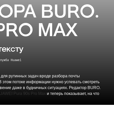
ОРА BURO.
 PRO MAX
тексту
лужба Huawei
 для рутинных задач вроде разбора почты
. В этом потоке информации нужно успевать смотреть
новение даже в будничных ситуациях. Редактор BURO.
UAWEI Pura 90s Pro Max
и теперь показывает, на что