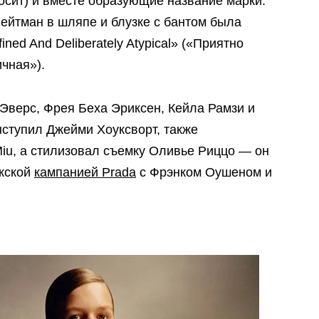
носит) и вместе образующие название марки.
ейтман в шляпе и блузке с бантом была
ned And Deliberately Atypical» («
Приятно
ичная»)
.
Эверс, Фрея Беха Эриксен, Кейла Рамзи и
ступил Джейми Хоуксворт, также
Miu, а стилизовал съемку Оливье Риццо — он
ужской
кампанией Prada
с Фрэнком Оушеном и