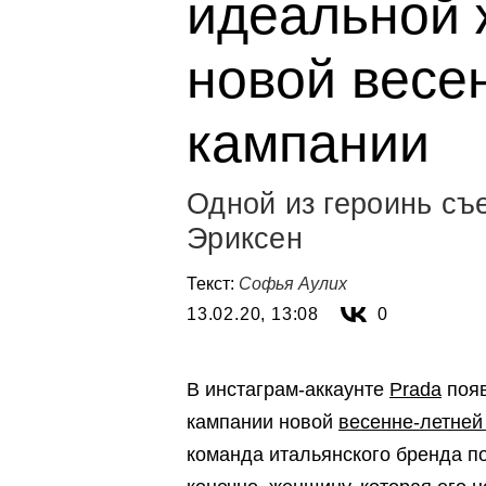
идеальной
новой весе
кампании
Одной из героинь съ
Эриксен
Текст:
Софья Аулих
13.02.20, 13:08
0
В инстаграм-аккаунте
Prada
появ
кампании новой
весенне-летней
команда итальянского бренда по