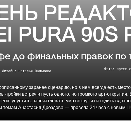
ЕНЬ РЕДАКТ
I PURA 90S
фе до финальных правок по 
Фото: пресс-с
Дизайн: Наталья
Валькова
рописанному заранее сценарию, но в нем всегда есть место
ы-тройки встреч и пусть одного, но громкого арт-открытия
легко упустить, запечатлевать мир вокруг и находить вдох
м темам Анастасия Дроздова — провела 24 часа с новым
H