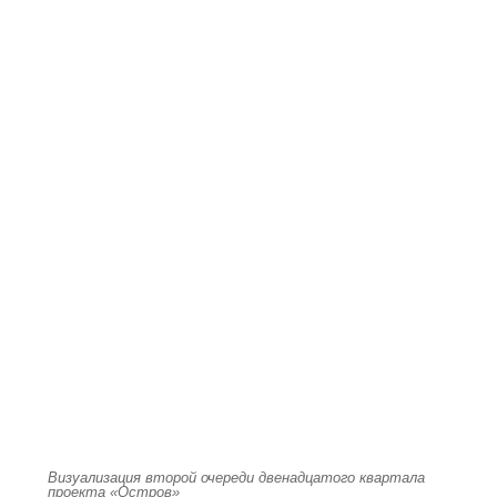
Визуализация второй очереди двенадцатого квартала
проекта «Остров»