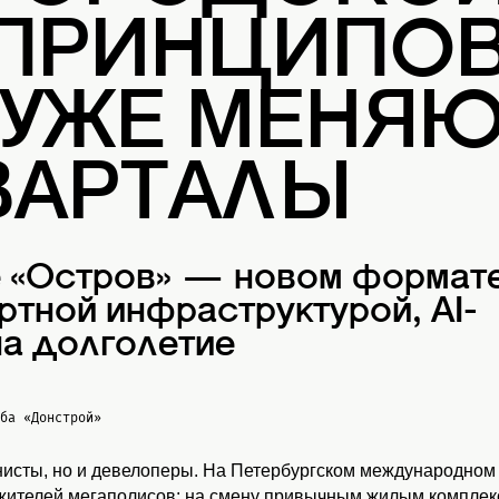
 ПРИНЦИПОВ
 УЖЕ МЕНЯ
ВАРТАЛЫ
е «Остров» — новом формат
ртной инфраструктурой, AI-
а долголетие
жба
«Донстрой»
нисты, но и девелоперы. На Петербургском международном
 жителей мегаполисов: на смену привычным жилым комплекс