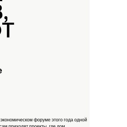
,
ЮТ
е
 экономическом форуме этого года одной
ам приходят проекты, где дом