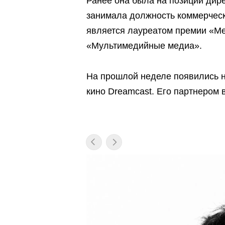
Ранее она была на позиции дирек
занимала должность коммерческ
является лауреатом премии «М
«Мультимедийные медиа».
На прошлой неделе появились но
кино Dreamcast. Его партнером 