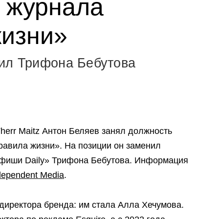
 журнала
изни»
нил Трифона Бебутова
herr Maitz Антон Беляев занял должность
равила жизни». На позиции он заменил
Афиши Daily» Трифона Бебутова. Информация
dependent Media
.
директора бренда: им стала Алла Хечумова.