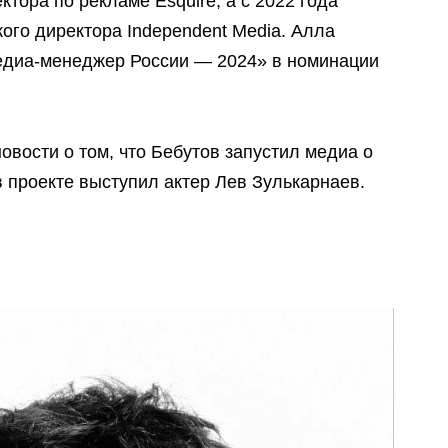
тора по рекламе Esquire, а с 2022 года
ого директора Independent Media. Алла
едиа-менеджер России — 2024» в номинации
вости о том, что Бебутов запустил медиа о
в проекте выступил актер Лев Зулькарнаев.