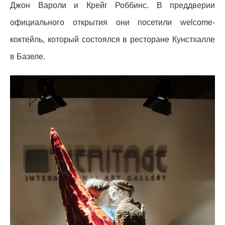
Джон Вароли и Крейг Роббинс. В преддверии
официального открытия они посетили welcome-
коктейль, который состоялся в ресторане Кунстхалле
в Базеле.