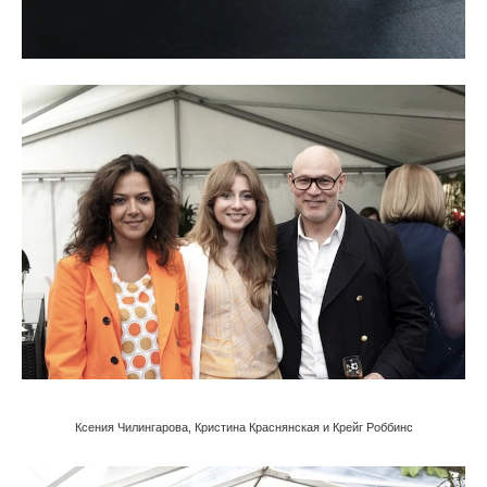
Ксения Чилингарова, Кристина Краснянская и Крейг Роббинс