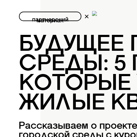
партнерский
материал
БУДУЩЕЕ
СРЕДЫ: 5
КОТОРЫЕ
ЖИЛЫЕ К
Рассказываем о проект
городской среды с куро