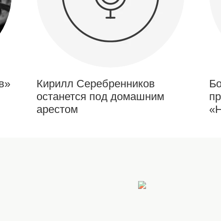
в»
Кирилл Серебренников
Бо
останется под домашним
пр
арестом
«