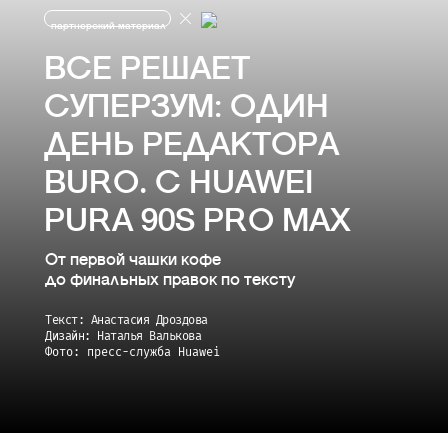
партнерский материал
ВСЕ РЕШАЕТ
СУПЕРЗУМ: ОДИН
ДЕНЬ РЕДАКТОРА
BURO. С HUAWEI
PURA 90S PRO MAX
От первой чашки кофе
до финальных правок по тексту
Текст: Анастасия Дроздова
Дизайн: Наталья Валькова
Фото: пресс-служба Huawei