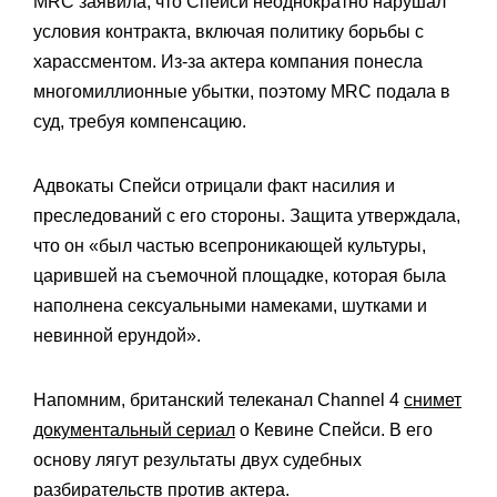
MRC заявила, что Спейси неоднократно нарушал
условия контракта, включая политику борьбы с
харассментом. Из-за актера компания понесла
многомиллионные убытки, поэтому MRC подала в
суд, требуя компенсацию.
Адвокаты Спейси отрицали факт насилия и
преследований с его стороны. Защита утверждала,
что он «был частью всепроникающей культуры,
царившей на съемочной площадке, которая была
наполнена сексуальными намеками, шутками и
невинной ерундой».
Напомним, британский телеканал Channel 4
снимет
документальный сериал
о Кевине Спейси. В его
основу лягут результаты двух судебных
разбирательств против актера.