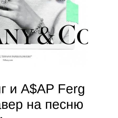
г и A$AP Ferg
авер на песню