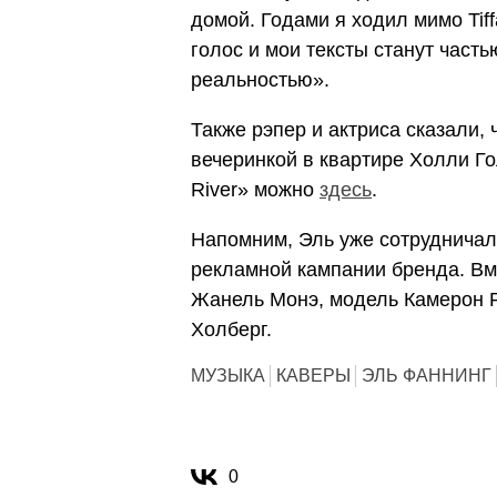
домой. Годами я ходил мимо Tiff
голос и мои тексты станут часть
реальностью».
Также рэпер и актриса сказали,
вечеринкой в квартире Холли Г
River» можно
здесь
.
Напомним, Эль уже сотрудничала
рекламной кампании бренда. Вме
Жанель Монэ, модель Камерон Р
Холберг.
МУЗЫКА
КАВЕРЫ
ЭЛЬ ФАННИНГ
0