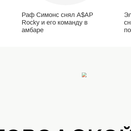
Раф Симонс снял A$AP
Эл
Rocky и его команду в
сн
амбаре
по