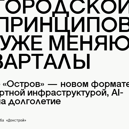
 ГОРОДСКО
 ПРИНЦИПОВ
 УЖЕ МЕНЯ
ВАРТАЛЫ
е «Остров» — новом формат
ртной инфраструктурой, AI-
а долголетие
жба
«Донстрой»