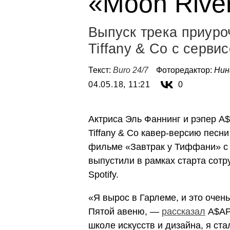
«Moon Rive
Выпуск трека приуро
Tiffany & Co с сервис
Текст:
Buro 24/7
Фоторедактор:
Нин
04.05.18, 11:21
0
Актриса Эль Фаннинг и рэпер A
Tiffany & Co кавер-версию песн
фильме «Завтрак у Тиффани» с 
выпустили в рамках старта
сотр
Spotify.
«Я вырос в Гарлеме, и это очень
Пятой авеню, —
рассказал
A$AP 
школе искусств и дизайна, я ст