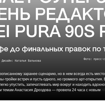
ЕНЬ РЕДАКТ
I PURA 90S
фе до финальных правок по 
Фото: пресс-с
Дизайн: Наталья
Валькова
рописанному заранее сценарию, но в нем всегда есть место
ы-тройки встреч и пусть одного, но громкого арт-открытия
легко упустить, запечатлевать мир вокруг и находить вдох
м темам Анастасия Дроздова — провела 24 часа с новым
H