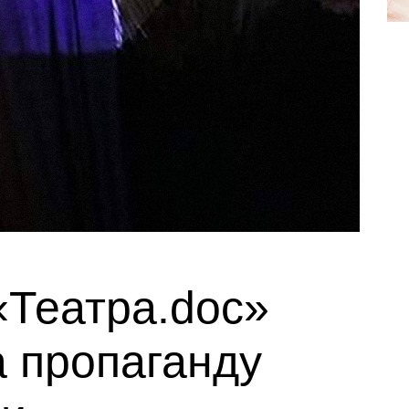
«Театра.doc»
а пропаганду