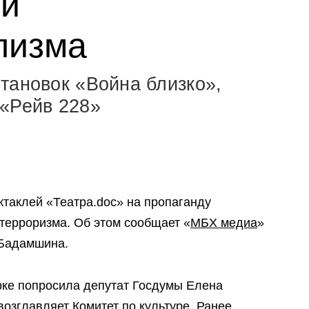
 и
лизма
тановок «Война близко»,
 «Рейв 228»
ктаклей «Театра.doc» на пропаганду
терроризма. Об этом сообщает «
МБХ медиа
»
 Бадамшина.
рке попросила депутат Госдумы Елена
возглавляет Комитет по культуре. Ранее