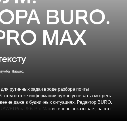
ОРА BURO.
 PRO MAX
тексту
лужба Huawei
 для рутинных задач вроде разбора почты
. В этом потоке информации нужно успевать смотреть
новение даже в будничных ситуациях. Редактор BURO.
UAWEI Pura 90s Pro Max
и теперь показывает, на что