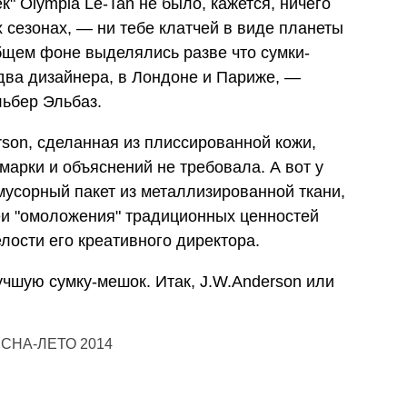
к" Olympia Le-Tan не было, кажется, ничего
х сезонах, — ни тебе клатчей в виде планеты
общем фоне выделялись разве что сумки-
два дизайнера, в Лондоне и Париже, —
ьбер Эльбаз.
son, сделанная из плиссированной кожи,
марки и объяснений не требовала. А вот у
мусорный пакет из металлизированной ткани,
и "омоложения" традиционных ценностей
лости его креативного директора.
учшую сумку-мешок. Итак, J.W.Anderson или
СНА-ЛЕТО 2014