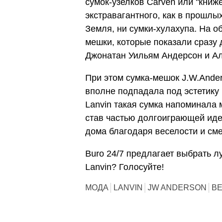
сумок-узелков Carven или "книже
экстравагантного, как в прошлы
Земля, ни сумки-хулахупа. На 
мешки, которые показали сразу 
Джонатан Уильям Андерсон и Ал
При этом сумка-мешок J.W.Ander
вполне подпадала под эстетику 
Lanvin такая сумка напоминала 
став частью долгоиграющей иде
дома благодаря веселости и сме
Buro 24/7 предлагает выбрать л
Lanvin? Голосуйте!
МОДА
LANVIN
JW ANDERSON
ВЕ