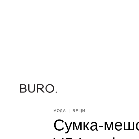
МОДА
|
ВЕЩИ
Сумка-мешо