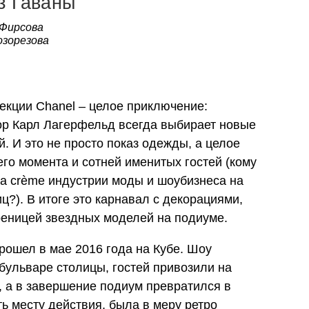
з Гаваны
 Фирсова
озорезова
екции Chanel – целое приключение:
р Карл Лагерфельд всегда выбирает новые
й. И это не просто показ одежды, а целое
его момента и сотней именитых гостей (кому
la crème индустрии моды и шоубизнеса на
ц?). В итоге это карнавал с декорациями,
еницей звездных моделей на подиуме.
рошел в мае 2016 года на Кубе. Шоу
бульваре столицы, гостей привозили на
, а в завершение подиум превратился в
ь месту действия, была в меру ретро