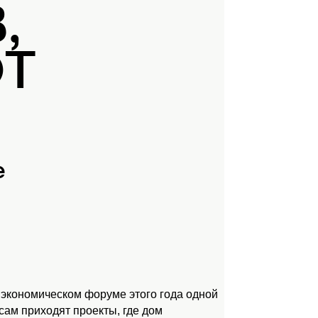
,
ЮТ
е
 экономическом форуме этого года одной
ам приходят проекты, где дом