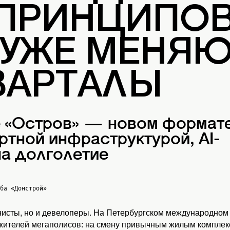
 ПРИНЦИПОВ
 УЖЕ МЕНЯ
ВАРТАЛЫ
е «Остров» — новом формат
ртной инфраструктурой, AI-
а долголетие
жба
«Донстрой»
нисты, но и девелоперы. На Петербургском международном
 жителей мегаполисов: на смену привычным жилым комплекс