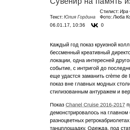
Сувенир на память и
Стилист:
Ира
Текст:
Юлия Гордина
Фото:
Люба К
06.01.17, 10:36
0
Каждый год показ круизной колл
бессменный креативный директо
локации, одна интересней друго
событие, с интригой до последн
еще удастся заманить crème de 
показ вне главных модных столи
стилизованным антуражем и вер
Показ
Chanel Cruise 2016-2017
п
демонстрировалось на главном 
разноцветных ретрокабриолетах
танцплощадку. Одежда, под стат