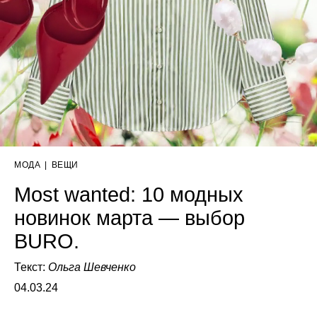
МОДА
|
ВЕЩИ
Most wanted: 10 модных
новинок марта — выбор
BURO.
Текст:
Ольга Шевченко
04.03.24