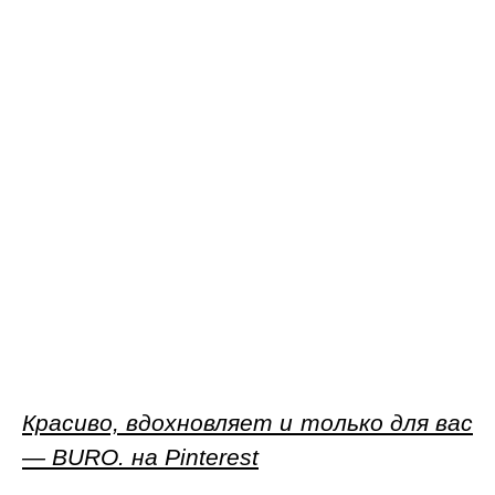
Всей редакцией ждем,
пока вовсю заработает
сайт Carven, чтобы
зависать на нем и
любоваться плодами
удачного союза
французского бренда и
дизайнера Луизы
Троттер. А вместе с тем
находим в коллекции
горячо любимой нами
Zara рубашку в приятную
зеленую полоску — по
образу и подобию той, что
видели в дебютном
весенне-летнем сезоне
Красиво, вдохновляет и только для вас
Троттер. Выгуливать
— BURO. на Pinterest
планируем так же — с
полупрозрачной юбкой в