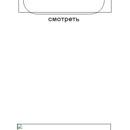
смотреть
Вариант на тот самый
случай, если погода за
окном потребует от нас
кардинальных решений, а
мы уже настроились на
весну. Эту пушистую
макси-юбку в
универсальном
оловянном цвете
нативный редактор Катя
Бычкова намерена
миксовать с легинсами и
Блуза
изящными туфлями на
Daisyknit
низком каблуке в
привлекательном пыльно-