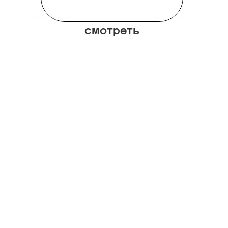
смотреть
Кто бы что ни говорил,
весна — идеальное время
для легких тренчей. Во
всяком случае так считает
редактор новостей BURO.
Настя Дроздова. В новой
коллекции Ushatáva
Garderobe нашелся тот
самый: в эталонном
песочном, из
технологичного
материала и с
воротником, который
защитит от ветра (ждать
полноценного тепла