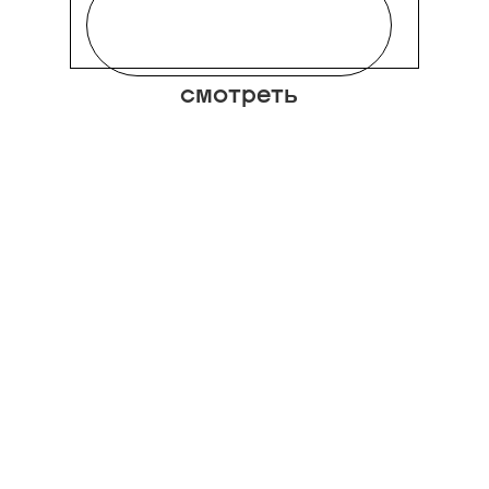
смотреть
Все сумки лондонского
бренда отличаются
архитектурной формой,
структурированностью и
функциональностью
деталей. Модель Fortune
Cookie, фаворит
выпускающего редактора
Кати Краюхиной, как ясно
из названия, напоминает
печенье с
предсказаниями.
Разумеется, самыми
счастливыми. Для тех,