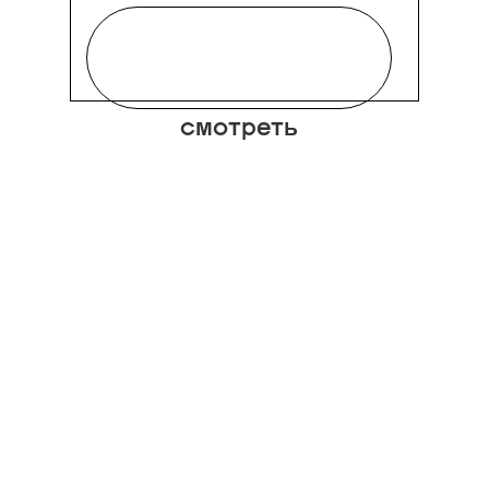
смотреть
Шеф-редактор Оля
Шевченко смело
записывает креативного
директора Ferragamo в
список дизайнеров-
любимчиков и после
минувшего осенне-
зимнего показа еще
сильнее желает
заполучить masterpiece
(не иначе) туфли в
Пижама
максимилиановском
Chois