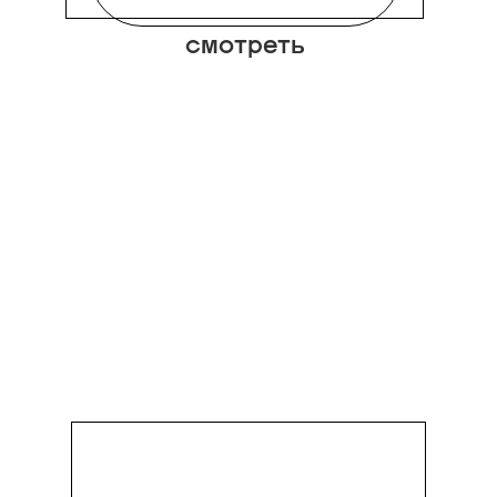
смотреть
Воздушная и
полупрозрачная блуза с
воротником «почти как у
Пьеро» — еще одна
примета долгожданной
весны и желанная
позиция на полке у
координатора редакции
Полины Влади. В
компании со смокингом —
то, что нужно для
Сумка-мешок
свиданий, которые у нас
Proenza Schouler
так же прочно
ассоциируются с теплом.