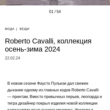
01
/
/
/
/
/
/
/
/
/
/
/
/
/
/
/
/
/
/
/
/
/
/
/
/
/
/
/
/
/
/
/
/
/
/
/
/
/
/
/
/
/
/
/
/
/
/
/
/
/
/
/
/
/
/
54
МОДА
|
ВЕЩИ
Roberto Cavalli, коллекция
осень-зима 2024
22.02.24
В новом сезоне Фаусто Пульизи дал свежее
дыхание одному из главных кодов Roberto Cavalli
— принтам. Вместо привычных перьев, леопарда и
тигра дизайнер покрыл изделия новой коллекции
вариациями итальянского мрамора. Увидели и