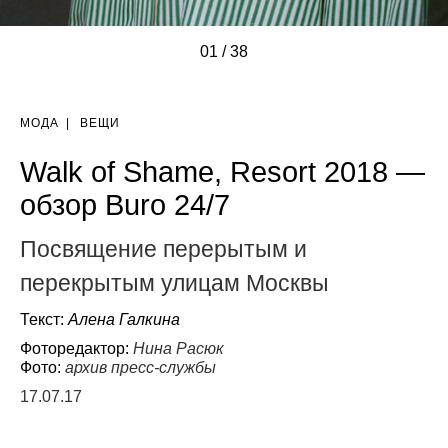
01
/
/
/
/
/
/
/
/
/
/
/
/
/
/
/
/
/
/
/
/
/
/
/
/
/
/
/
/
/
/
/
/
/
/
/
/
/
/
38
МОДА
|
ВЕЩИ
Walk of Shame, Resort 2018 —
обзор Buro 24/7
Посвящение перерытым и
перекрытым улицам Москвы
Текст:
Алена Галкина
Фоторедактор:
Нина Расюк
Фото:
архив пресс-службы
17.07.17