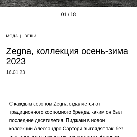
01
/
/
/
/
/
/
/
/
/
/
/
/
/
/
/
/
/
/
18
МОДА
|
ВЕЩИ
Zegna, коллекция осень-зима
2023
16.01.23
C каждым сезоном Zegna отдаляется от
традиционного костюмного бренда, каким он был
последние десятилетия. Пиджаки в новой
коллекции Алессандро Сартори выглядят так: без
лацканов или с рукавами три четверти. Впрочем,