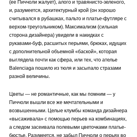
(ее Пиччоли жалует), алого и травянисто-зеленого,
и, разумеется, архитектурный крой (он хорошо
считывался в рубашках, пальто и платье-футляре с
верхом-треугольником). Максимализм (сильная
сторона дизайнера) увидели в накидках с
рукавами-буф, расшитых перьями, брюках, идущих
с дополнительной объемной «баской», которая
выглядела почти как сфера, или тех, что ателье
Balenciaga пошило из тюля и засыпало стразами
разной величины.
Цветы — не романтичные, как мы помним — у
Пиччоли вышли все же мечтательными и
возвышенными. Целые клумбы команда дизайнера
«высаживала» с помощью перьев на комбинациях,
а следом засеивала полевыми цветочками платье-
бюстье. Разумеется, не забыл Пиччоли о перьях во