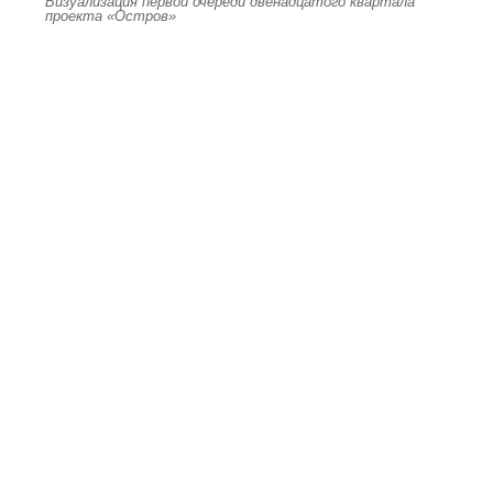
Визуализация первой очереди двенадцатого квартала
проекта «Остров»