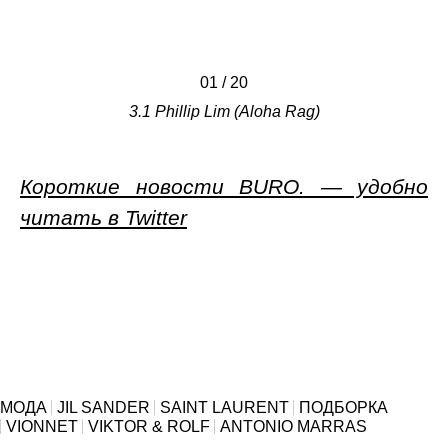
01
/
/
/
/
/
/
/
/
/
/
/
/
/
/
/
/
/
/
/
/
20
3.1 Phillip Lim (Aloha Rag)
Короткие новости BURO. — удобно
читать в Twitter
МОДА
JIL SANDER
SAINT LAURENT
ПОДБОРКА
VIONNET
VIKTOR & ROLF
ANTONIO MARRAS