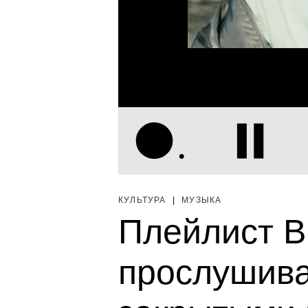
КУЛЬТУРА
|
МУЗЫКА
Плейлист B
прослушива