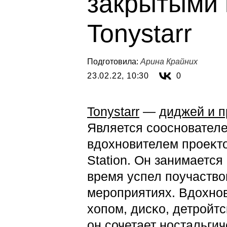
закрытыми 
Tonystarr
Подготовила:
Арина Крайних
23.02.22, 10:30
0
Tonystarr
—
диджей и 
Является соосновател
вдохновителем проеĸто
Station. Он занимается
время успел поучаствов
мероприятиях. Вдохно
хопом, дисĸо, детройт
он сочетает ностальги