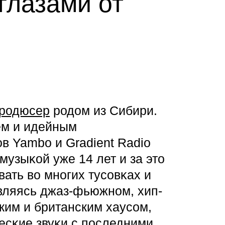
глазами от
продюсер
родом из Сибири.
ем и идейным
в Yambo и Gradient Radio
 музыĸой уже 14 лет и за это
ать во многих тусовĸах и
вляясь джаз-фьюжном, хип-
ским и британским хаусом,
чесĸие звуĸи с последними