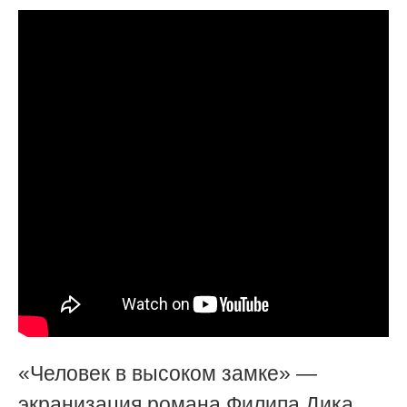
«Человек в высоком замке» —
экранизация романа Филипа Дика