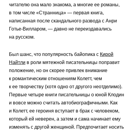
читателю она мало знакома, а многие ее романы,
в том числе «Странница» — первая книга,
написанная после скандального развода с Анри
Готье-Вилларом, — давно не переиздавались
на русском.
Был шанс, что популярность байопика с
Кирой
Найтли
в роли мятежной писательницы поправит
положение, но он скорее привлек внимание
к романтическим отношениям Колетт, чем
к ее творчеству (хотя одно от другого неотделимо).
Первые четыре книги писательницы о юной Клодин
и вовсе можно считать автобиографичными. Как
и Колетт, ее героиня вступает в брак с человеком,
который ей неверен, а затем и сама начинает ему
изменять с другой женщиной. Предпочитает носить