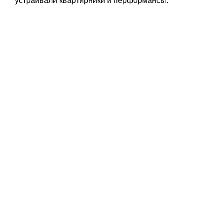
устраивали квартирники и перформансы.