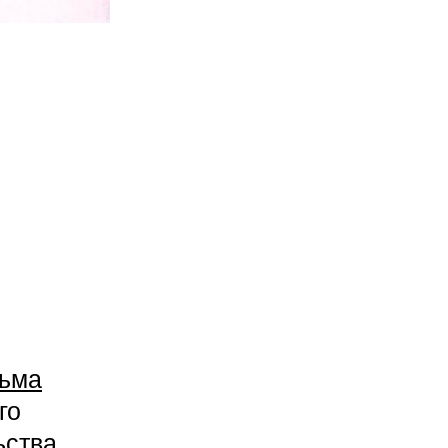
ьма
го
ства,