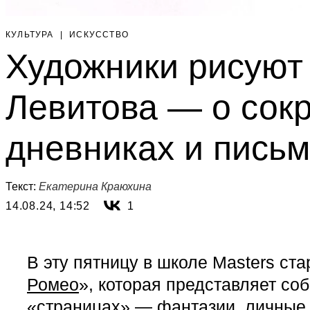
КУЛЬТУРА
|
ИСКУССТВО
Художники рисуют
Левитова — о сок
дневниках и пись
Текст:
Екатерина Краюхина
14.08.24, 14:52
1
В эту пятницу в школе Masters ст
Ромео
», которая представляет со
«страницах» — фантазии, личные 