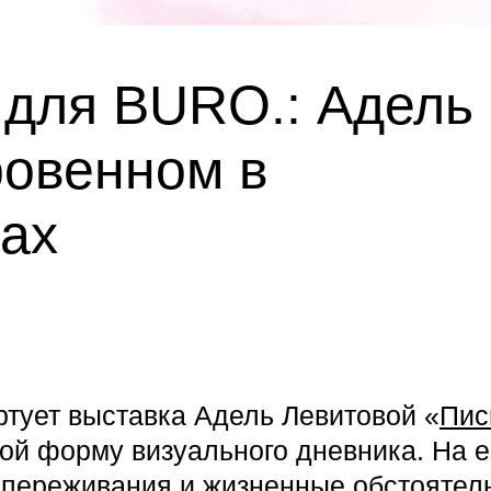
 для BURO.: Адель
ровенном в
мах
артует выставка Адель Левитовой «
Пис
бой форму визуального дневника. На е
переживания и жизненные обстоятель