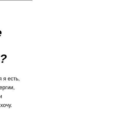
е
а?
 я есть,
ергии,
и
хочу.