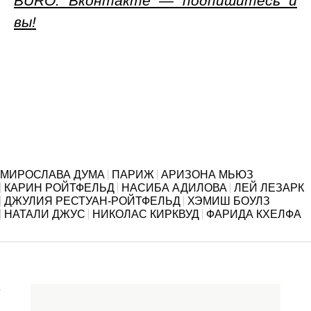
BURO. Вконтакте — подпишитесь и
вы!
Источник:
Источник:
//www.buro247.ru/fashion/news
//www.buro247.ru/fashion/news
МИРОСЛАВА ДУМА
ПАРИЖ
АРИЗОНА МЬЮЗ
КАРИН РОЙТФЕЛЬД
НАСИБА АДИЛОВА
ЛЕЙ ЛЕЗАРК
ДЖУЛИЯ РЕСТУАН-РОЙТФЕЛЬД
ХЭМИШ БОУЛЗ
НАТАЛИ ДЖУС
НИКОЛАС КИРКВУД
ФАРИДА КХЕЛФА